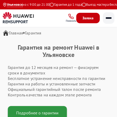
кс
Ежедневно с 9:00 до 21:00
Ульяновск
Гарантия до 1 года
Выезд мастера беспла
Заявка
REMSUPPORT
Позвонить
Главная
Гарантия
Гарантия на ремонт Huawei в
Ульяновске
Гарантия до 12 месяцев на ремонт — фиксируем
сроки в документах
Бесплатное устранение неисправности по гарантии
Гарантия на работы и установленные запчасти
Официальный гарантийный талон после ремонта
Контроль качества на каждом этапе ремонта
Подробнее о гарантии