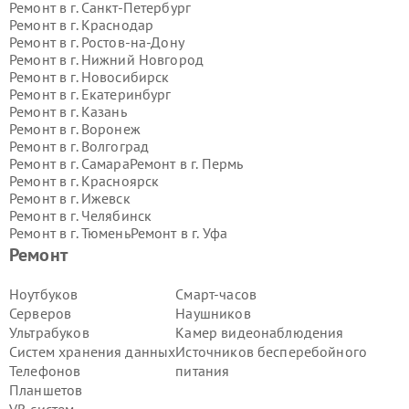
Ремонт в г.
Санкт-Петербург
Ремонт в г.
Краснодар
Ремонт в г.
Ростов-на-Дону
Ремонт в г.
Нижний Новгород
Ремонт в г.
Новосибирск
Ремонт в г.
Екатеринбург
Ремонт в г.
Казань
Ремонт в г.
Воронеж
Ремонт в г.
Волгоград
Ремонт в г.
Самара
Ремонт в г.
Пермь
Ремонт в г.
Красноярск
Ремонт в г.
Ижевск
Ремонт в г.
Челябинск
Ремонт в г.
Тюмень
Ремонт в г.
Уфа
Ремонт в г.
Омск
Ремонт в г.
Иркутск
Ремонт
Ремонт в г.
Ярославль
Ремонт в г.
Саратов
Ноутбуков
Смарт-часов
Ремонт в г.
Барнаул
Серверов
Наушников
Ремонт в г.
Тольятти
Ультрабуков
Камер видеонаблюдения
Ремонт в г.
Хабаровск
Систем хранения данных
Источников бесперебойного
Ремонт в г.
Томск
Телефонов
питания
Ремонт в г.
Ульяновск
Ремонт в г.
Киров
Планшетов
Ремонт в г.
Архангельск
VR систем