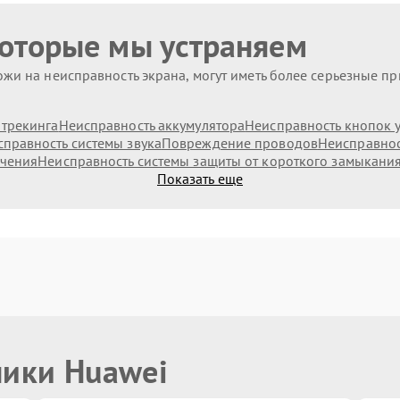
которые мы устраняем
жи на неисправность экрана, могут иметь более серьезные п
 трекинга
Неисправность аккумулятора
Неисправность кнопок 
правность системы звука
Повреждение проводов
Неисправнос
ючения
Неисправность системы защиты от короткого замыкани
Показать еще
ники Huawei