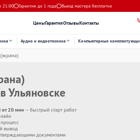
о 21:00
Гарантия до 1 года
Выезд мастера бесплатно
Цены
Гарантия
Отзывы
Контакты
ника
Аудио и видеотехника
Компьютерные комплектующи
(экрана)
рана)
в Ульяновске
i от 20 мин
— быстрый старт работ
нлайн
 процесс
й вывод
дтверждающими документами