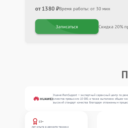
от 1380 ₽
Время работы: от 30 мин
Записаться
Скидка 20% пр
П
HuaweiRemSupport — экспертный сервисный центр по ремо
клиентов превысило 10 000, а также выполнено общее чис
высокий стандарт качества благодаря отлаженным процес
13+
лет опыта в ремонте техники