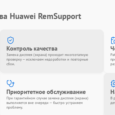
тва Huawei RemSupport
Контроль качества
Ч
Замена дисплея (экрана) проходит многоэтапную
Ра
проверку — исключаем недоработки и повторные
пр
сбои.
ра
Приоритетное обслуживание
Н
При гарантийном случае замена дисплея (экрана)
В 
выполняется вне очереди — быстро устраняем
де
проблему.