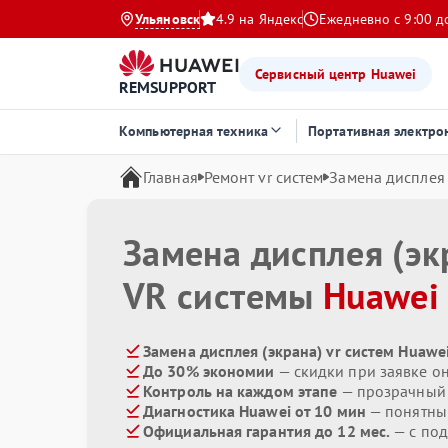
Ульяновск
4.9 на Яндекс
Ежедневно с 9:00 д
Сервисный центр Huawei
REMSUPPORT
Компьютерная техника
Портативная электро
Главная
Ремонт vr систем
Замена дисплея 
Замена дисплея (эк
VR системы
Huawei
Замена дисплея (экрана) vr систем Huawe
До 30% экономии
— скидки при заявке о
Контроль на каждом этапе
— прозрачный
Диагностика Huawei от 10 мин
— понятны
Официальная гарантия до 12 мес.
— с по