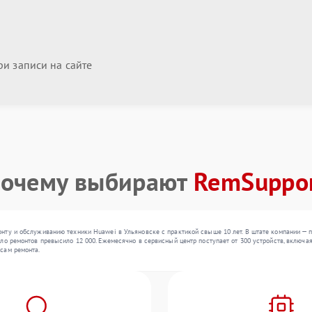
и записи на сайте
очему выбирают
RemSuppo
нту и обслуживанию техники Huawei в Ульяновске с практикой свыше 10 лет. В штате компании — 
ло ремонтов превысило 12 000. Ежемесячно в сервисный центр поступает от 300 устройств, включая
сам ремонта.