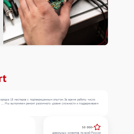
rt
порядка 18 мастеров с подтвержденным опытом. За время работы число
 , , . Мы выполняем ремонт различного уровня сложности и поддерживаем
50 000+
довольных клиентов по всей России