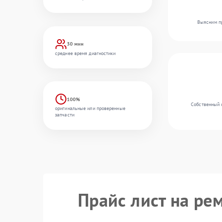
Выясним пр
30 мин
среднее время диагностики
100%
Собственный 
оригинальные или проверенные
запчасти
Прайс лист на ре