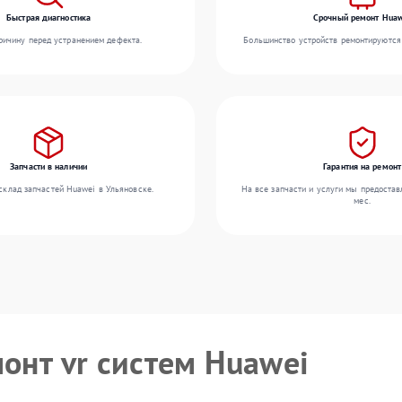
Быстрая диагностика
Срочный ремонт Huaw
ичину перед устранением дефекта.
Большинство устройств ремонтируются 
Запчасти в наличии
Гарантия на ремонт
склад запчастей Huawei в Ульяновске.
На все запчасти и услуги мы предостав
мес.
монт vr систем Huawei