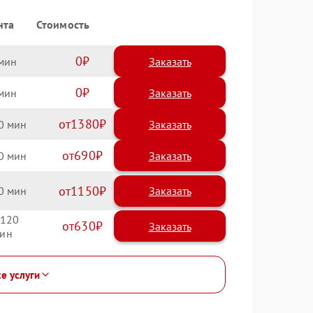
нта
Стоимость
0
Заказать
0
Заказать
1380
0
690
0
1150
0
120
630
се услуги