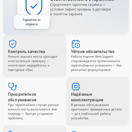
Оформляем гарантию сервиса —
условия зафиксированы в договоре
и понятны заранее.
Гарантия от
сервиса
Контроль качества
Чёткие обязательства
Ремонт южного моста проходит
Работа Huawei RemSupport
многоэтапную проверку —
сопровождается прописанными
исключаем недоработки и
гарантийными условиями — без
повторные сбои.
размытых формулировок.
Приоритетное
Надёжные
обслуживание
комплектующие
При гарантийном случае ремонт
В рамках обслуживания
южного моста выполняется вне
применяем проверенные детали
очереди — быстро устраняем
— для стабильной работы
проблему.
устройства.