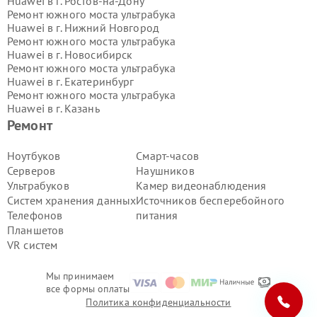
Huawei в г.
Ростов-на-Дону
Ремонт южного моста ультрабука
Huawei в г.
Нижний Новгород
Ремонт южного моста ультрабука
Huawei в г.
Новосибирск
Ремонт южного моста ультрабука
Huawei в г.
Екатеринбург
Ремонт южного моста ультрабука
Huawei в г.
Казань
Ремонт южного моста ультрабука
Ремонт
Huawei в г.
Воронеж
Ремонт южного моста ультрабука
Ноутбуков
Смарт-часов
Huawei в г.
Волгоград
Серверов
Наушников
Ремонт южного моста ультрабука
Ультрабуков
Камер видеонаблюдения
Huawei в г.
Самара
Систем хранения данных
Источников бесперебойного
Ремонт южного моста ультрабука
Телефонов
питания
Huawei в г.
Пермь
Ремонт южного моста ультрабука
Планшетов
Huawei в г.
Красноярск
VR систем
Ремонт южного моста ультрабука
Huawei в г.
Ижевск
Мы принимаем
Ремонт южного моста ультрабука
все формы оплаты
Huawei в г.
Челябинск
Политика конфиденциальности
Ремонт южного моста ультрабука