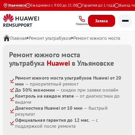
.9 на Яндекс
Ульяновск
Ежедневно с 9:00 до 21:00
Гарантия до 1 года
Выезд маст
Заявка
REMSUPPORT
Позвонить
Главная
Ремонт ультрабуков
Ремонт южного моста
Ремонт южного моста
ультрабука
Huawei
в Ульяновске
Ремонт южного моста ультрабуков Huawei от 20
мин
— приоритетный ремонт
До 30% экономии
— скидки при заявке онлайн
Контроль на каждом этапе
— от диагностики до
выдачи
Диагностика Huawei от 10 мин
— быстрый
результат
Официальная гарантия до 12 мес.
— с
поддержкой после ремонта