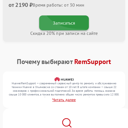
от 2190 ₽
Время работы: от 30 мин
Записаться
Скидка 20% при записи на сайте
Почему выбирают
RemSupport
HuaweiRemSupport — современный сервисный центр по ремонту и обслуживанию
техники Huawei в Ульяновске со стажем от 10 лет. В штате компании — свыше 22
инженеров с профессиональной подготовкой. За время работы помощь оказана
свыше 10 000 клиентов, а также выполнено общее число ремонтов превысило 12 000.
Ежемесячно в сервисный центр поступает более 300 устройств, включая , , . Мы
Читать далее
беремся за задачи любой сложности и обеспечиваем надежный результат благодаря
использованию современного оборудования.