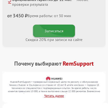
проверки результата
от 3450 ₽
Время работы: от 30 мин
Записаться
Скидка 20% при записи на сайте
Почему выбирают
RemSupport
HuaweiRemSupport — проверенный сервисный центр по ремонту и обслуживанию
техники Huawei в Ульяновске со стажем от 10 лет. В штате компании — порядка 18
технических специалистов с подтвержденным опытом. За время работы число
клиентов превысило 10 000, а также выполнено свыше 12 000 ремонтов. Ежемесячно
в сервисный центр поступает более 300 обращений, включая , , . Мы выполняем
Читать далее
ремонт различного уровня сложности и предлагаем стабильный уровень сервиса
благодаря квалификации мастеров.