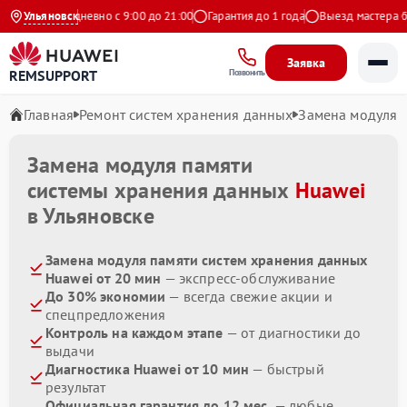
ндекс
Ульяновск
Ежедневно с 9:00 до 21:00
Гарантия до 1 года
Выезд мастера бес
Заявка
REMSUPPORT
Позвонить
Главная
Ремонт систем хранения данных
Замена модуля 
Замена модуля памяти
системы хранения данных
Huawei
в Ульяновске
Замена модуля памяти систем хранения данных
Huawei от 20 мин
— экспресс-обслуживание
До 30% экономии
— всегда свежие акции и
спецпредложения
Контроль на каждом этапе
— от диагностики до
выдачи
Диагностика Huawei от 10 мин
— быстрый
результат
Официальная гарантия до 12 мес.
— любые