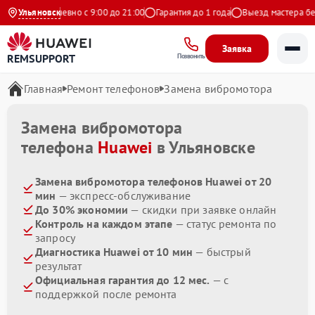
екс
Ульяновск
Ежедневно с 9:00 до 21:00
Гарантия до 1 года
Выезд мастера бесп
Заявка
REMSUPPORT
Позвонить
Главная
Ремонт телефонов
Замена вибромотора
Замена вибромотора
телефона
Huawei
в Ульяновске
Замена вибромотора телефонов Huawei от 20
мин
— экспресс-обслуживание
До 30% экономии
— скидки при заявке онлайн
Контроль на каждом этапе
— статус ремонта по
запросу
Диагностика Huawei от 10 мин
— быстрый
результат
Официальная гарантия до 12 мес.
— с
поддержкой после ремонта