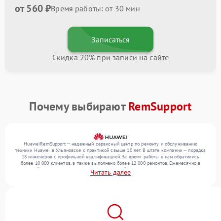
от 560 ₽
Время работы: от 30 мин
Записаться
Скидка 20% при записи на сайте
Почему выбирают
RemSupport
HuaweiRemSupport — надежный сервисный центр по ремонту и обслуживанию
техники Huawei в Ульяновске с практикой свыше 10 лет. В штате компании — порядка
18 инженеров с профильной квалификацией. За время работы к нам обратились
более 10 000 клиентов, а также выполнено более 12 000 ремонтов. Ежемесячно в
сервисный центр поступает более 300 обращений, включая , , . Мы выполняем ремонт
Читать далее
различного уровня сложности и поддерживаем высокий стандарт качества благодаря
квалификации мастеров.