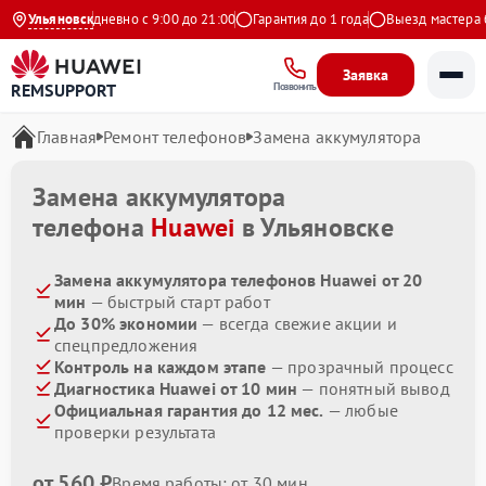
ндекс
Ульяновск
Ежедневно с 9:00 до 21:00
Гарантия до 1 года
Выезд мастера бе
Заявка
REMSUPPORT
Позвонить
Главная
Ремонт телефонов
Замена аккумулятора
Замена аккумулятора
телефона
Huawei
в Ульяновске
Замена аккумулятора телефонов Huawei от 20
мин
— быстрый старт работ
До 30% экономии
— всегда свежие акции и
спецпредложения
Контроль на каждом этапе
— прозрачный процесс
Диагностика Huawei от 10 мин
— понятный вывод
Официальная гарантия до 12 мес.
— любые
проверки результата
от 560 ₽
Время работы: от 30 мин