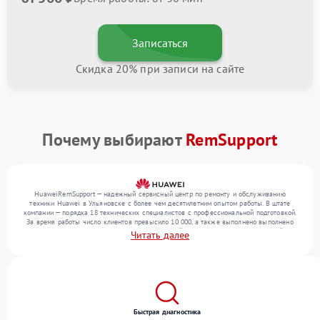
Записаться
Скидка 20% при записи на сайте
Почему выбирают
RemSupport
HuaweiRemSupport — надежный сервисный центр по ремонту и обслуживанию
техники Huawei в Ульяновске с более чем десятилетним опытом работы. В штате
компании — порядка 18 технических специалистов с профессиональной подготовкой.
За время работы число клиентов превысило 10 000, а также выполнено выполнено
более 12 000 ремонтов. Ежемесячно в сервисный центр поступает от 300 устройств,
Читать далее
включая , , . Мы беремся за задачи любой сложности и предлагаем стабильный
уровень сервиса благодаря квалификации мастеров.
Быстрая диагностика