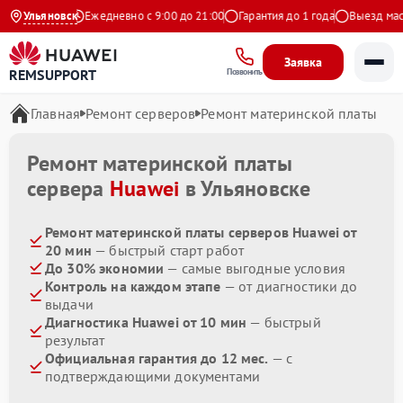
9 на Яндекс
Ульяновск
Ежедневно с 9:00 до 21:00
Гарантия до 1 года
Выезд масте
Заявка
REMSUPPORT
Позвонить
Главная
Ремонт серверов
Ремонт материнской платы
Ремонт материнской платы
сервера
Huawei
в Ульяновске
Ремонт материнской платы серверов Huawei от
20 мин
— быстрый старт работ
До 30% экономии
— самые выгодные условия
Контроль на каждом этапе
— от диагностики до
выдачи
Диагностика Huawei от 10 мин
— быстрый
результат
Официальная гарантия до 12 мес.
— с
подтверждающими документами