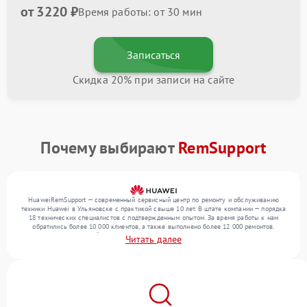
от 3220 ₽
Время работы: от 30 мин
Записаться
Скидка 20% при записи на сайте
Почему выбирают
RemSupport
HuaweiRemSupport — современный сервисный центр по ремонту и обслуживанию
техники Huawei в Ульяновске с практикой свыше 10 лет. В штате компании — порядка
18 технических специалистов с подтвержденным опытом. За время работы к нам
обратились более 10 000 клиентов, а также выполнено более 12 000 ремонтов.
Ежемесячно в сервисный центр поступает свыше 300 единиц техники, включая , , . Мы
Читать далее
беремся за задачи любой сложности и гарантируем высокое качество обслуживания
благодаря квалификации мастеров.