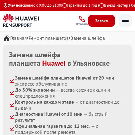
декс
Ульяновск
Ежедневно с 9:00 до 21:00
Гарантия до 1 года
Выезд мастера бес
Заявка
REMSUPPORT
Позвонить
Главная
Ремонт планшетов
Замена шлейфа
Замена шлейфа
планшета
Huawei
в Ульяновске
Замена шлейфа планшетов Huawei от 20 мин
—
экспресс-обслуживание
До 30% экономии
— всегда свежие акции и
спецпредложения
Контроль на каждом этапе
— от диагностики до
выдачи
Диагностика Huawei от 10 мин
— быстрый
результат
Официальная гарантия до 12 мес.
— с
поддержкой после ремонта