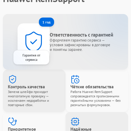
1 год
Ответственность с гарантией
Оформляем гарантию сервиса —
условия зафиксированы в договоре
и понятны заранее.
Гарантия от
сервиса
Контроль качества
Чёткие обязательства
Замена шлейфа проходит
Работа Huawei RemSupport
многоэтапную проверку —
сопровождается прописанными
исключаем недоработки и
гарантийными условиями — без
повторные сбои.
размытых формулировок.
Приоритетное
Надёжные