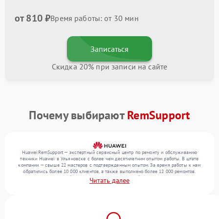
от 810 ₽
Время работы: от 30 мин
Записаться
Скидка 20% при записи на сайте
Почему выбирают
RemSupport
HuaweiRemSupport — экспертный сервисный центр по ремонту и обслуживанию
техники Huawei в Ульяновске с более чем десятилетним опытом работы. В штате
компании — свыше 22 мастеров с подтвержденным опытом. За время работы к нам
обратились более 10 000 клиентов, а также выполнено более 12 000 ремонтов.
Ежемесячно в сервисный центр поступает от 300 устройств, включая , , . Мы беремся
Читать далее
за задачи любой сложности и гарантируем высокое качество обслуживания
благодаря квалификации мастеров.