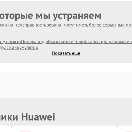
которые мы устраняем
жи на неисправность экрана, могут иметь более серьезные п
рту памяти
Попала вода
Выскакивает ошибка
Быстро разряжает
дулся аккумулятор
Показать еще
ники Huawei