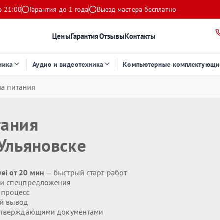
о 21:00
Гарантия до 1 года
Выезд мастера бесплатно
Цены
Гарантия
Отзывы
Контакты
ника
Аудио и видеотехника
Компьютерные комплектующи
а питания
тания
Ульяновске
ei от 20 мин
— быстрый старт работ
 и спецпредложения
 процесс
й вывод
дтверждающими документами