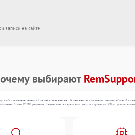
и записи на сайте
очему выбирают
RemSuppo
у и обслуживанию техники Huawei в Ульяновске с более чем десятилетним опытом работы. В штате
ыполнено более 12 000 ремонтов. Ежемесячно в сервисный центр поступает от 300 устройств, включ