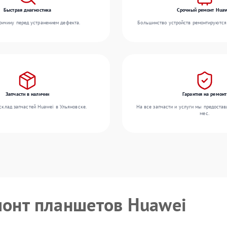
Быстрая диагностика
Срочный ремонт Huaw
ичину перед устранением дефекта.
Большинство устройств ремонтируются 
Запчасти в наличии
Гарантия на ремонт
склад запчастей Huawei в Ульяновске.
На все запчасти и услуги мы предостав
мес.
монт планшетов Huawei