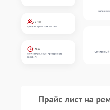
Выясним пр
30 мин
среднее время диагностики
100%
Собственный 
оригинальные или проверенные
запчасти
Прайс лист на ре