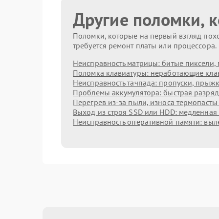
Другие поломки, 
Поломки, которые на первый взгляд похо
требуется ремонт платы или процессора.
Неисправность матрицы: битые пиксели, 
Поломка клавиатуры: неработающие клав
Неисправность тачпада: пропуски, прыжк
Проблемы аккумулятора: быстрая разрядк
Перегрев из‑за пыли, износа термопасты
Выход из строя SSD или HDD: медленная 
Неисправность оперативной памяти: выл