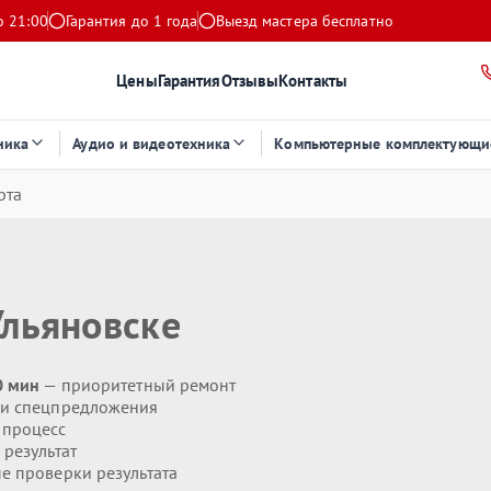
о 21:00
Гарантия до 1 года
Выезд мастера бесплатно
Цены
Гарантия
Отзывы
Контакты
ника
Аудио и видеотехника
Компьютерные комплектующи
рта
Ульяновске
0 мин
— приоритетный ремонт
 и спецпредложения
 процесс
результат
 проверки результата