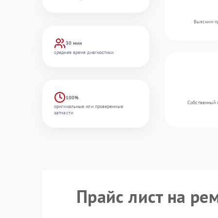
Выясним пр
30 мин
среднее время диагностики
100%
Собственный 
оригинальные или проверенные
запчасти
Прайс лист на ре