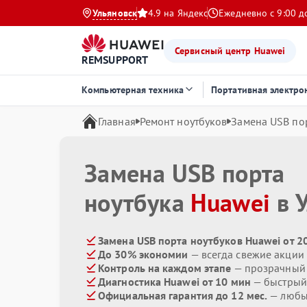
Ульяновск
4.9 на Яндекс
Ежедневно с 9:00 д
Сервисный центр Huawei
REMSUPPORT
Компьютерная техника
Портативная электро
Главная
Ремонт ноутбуков
Замена USB по
Замена USB порта
ноутбука
Huawei
в 
Замена USB порта ноутбуков Huawei от 2
До 30% экономии
— всегда свежие акции
Контроль на каждом этапе
— прозрачный
Диагностика Huawei от 10 мин
— быстрый 
Официальная гарантия до 12 мес.
— любые