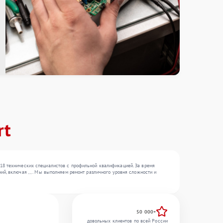
rt
18 технических специалистов с профильной квалификацией. За время
й, включая , , . Мы выполняем ремонт различного уровня сложности и
50 000+
довольных клиентов по всей России