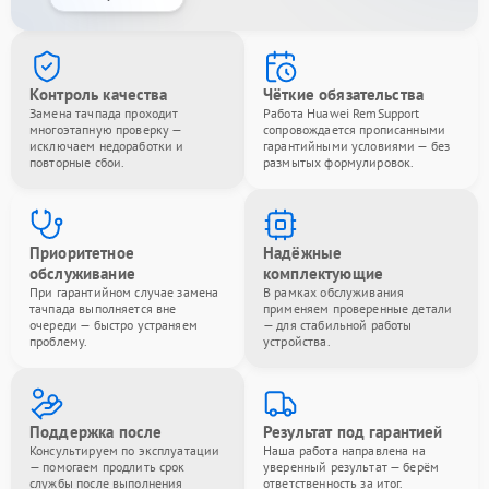
Контроль качества
Чёткие обязательства
Замена тачпада проходит
Работа Huawei RemSupport
многоэтапную проверку —
сопровождается прописанными
исключаем недоработки и
гарантийными условиями — без
повторные сбои.
размытых формулировок.
Приоритетное
Надёжные
обслуживание
комплектующие
При гарантийном случае замена
В рамках обслуживания
тачпада выполняется вне
применяем проверенные детали
очереди — быстро устраняем
— для стабильной работы
проблему.
устройства.
Поддержка после
Результат под гарантией
Консультируем по эксплуатации
Наша работа направлена на
— помогаем продлить срок
уверенный результат — берём
службы после выполнения
ответственность за итог.