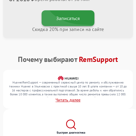
Записаться
Скидка 20% при записи на сайте
Почему выбирают
RemSupport
HuaweiRemSupport — современный сервисный центр по ремонту и обслуживанию
техники Huawei в Ульяновске с практикой свыше 10 лет. В штате компании — от 10 до
16 мастеров с профессиональной подготовкой. За время работы к нам обратились
более 10 000 клиентов, а также выполнено общее число ремонтов превысило 12 000.
Ежемесячно в сервисный центр поступает более 300 устройств, включая , , . Мы
Читать далее
выполняем ремонт различного уровня сложности и предлагаем стабильный уровень
сервиса благодаря опыту команды.
Быстрая диагностика