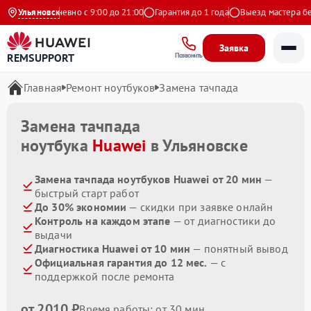
декс
Ульяновск
Ежедневно с 9:00 до 21:00
Гарантия до 1 года
Выезд мастера бесп
Заявка
REMSUPPORT
Позвонить
Главная
Ремонт ноутбуков
Замена тачпада
Замена тачпада
ноутбука
Huawei
в Ульяновске
Замена тачпада ноутбуков Huawei от 20 мин
—
быстрый старт работ
До 30% экономии
— скидки при заявке онлайн
Контроль на каждом этапе
— от диагностики до
выдачи
Диагностика Huawei от 10 мин
— понятный вывод
Официальная гарантия до 12 мес.
— с
поддержкой после ремонта
от 2010 ₽
Время работы: от 30 мин