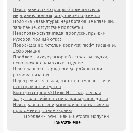
Неисправность матрицы: битые пиксели,
мерцание, полосы, отсутствие подсветки
Поломка клавиатуры: неработающие клавиши,
залипание, отсутствие подсветки
Неисправность тачпада: пропуски, прыжки
курсора, полный отказ
Повреждение петель и корпуса: люфт, трещины,
деформация
Проблемы аккумулятора: быстрая разрядка,
невозможность зарядки, вздутие
Неисправность зарядного устройства или
разъёма питания
Перегрев из‑за пыли, износа термопасты или
неисправности кулера
Выход из строя SSD или HDD: медленная
загрузка, ошибки чтения, пропадание диска
Неисправность оперативной памяти: вылеты
приложений, синие экраны
Проблемы Wi‑Fi или Bluetooth модулей
Показать еще