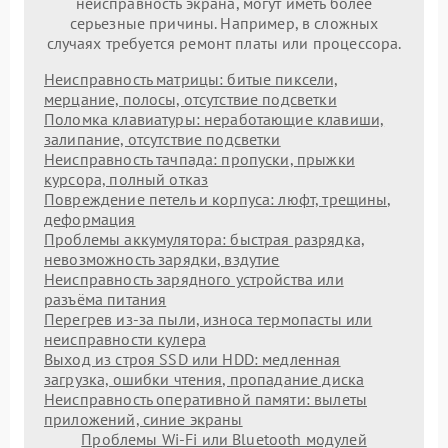
неисправность экрана, могут иметь более
серьезные причины. Например, в сложных
случаях требуется ремонт платы или процессора.
Неисправность матрицы: битые пиксели,
мерцание, полосы, отсутствие подсветки
Поломка клавиатуры: неработающие клавиши,
залипание, отсутствие подсветки
Неисправность тачпада: пропуски, прыжки
курсора, полный отказ
Повреждение петель и корпуса: люфт, трещины,
деформация
Проблемы аккумулятора: быстрая разрядка,
невозможность зарядки, вздутие
Неисправность зарядного устройства или
разъёма питания
Перегрев из‑за пыли, износа термопасты или
неисправности кулера
Выход из строя SSD или HDD: медленная
загрузка, ошибки чтения, пропадание диска
Неисправность оперативной памяти: вылеты
приложений, синие экраны
Проблемы Wi‑Fi или Bluetooth модулей