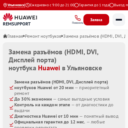
4.9 на Яндекс
Ульяновск
Ежедневно с 9:00 до 21:00
Гарантия до 1 года
Выезд маст
Заявка
REMSUPPORT
Позвонить
Главная
Ремонт ноутбуков
Замена разъёмов (HDMI, DVI, Д
Замена разъёмов (HDMI, DVI,
Дисплей порта)
ноутбука
Huawei
в Ульяновске
Замена разъёмов (HDMI, DVI, Дисплей порта)
ноутбуков Huawei от 20 мин
— приоритетный
ремонт
До 30% экономии
— самые выгодные условия
Контроль на каждом этапе
— от диагностики до
выдачи
Диагностика Huawei от 10 мин
— понятный вывод
Официальная гарантия до 12 мес.
— любые
проверки результата