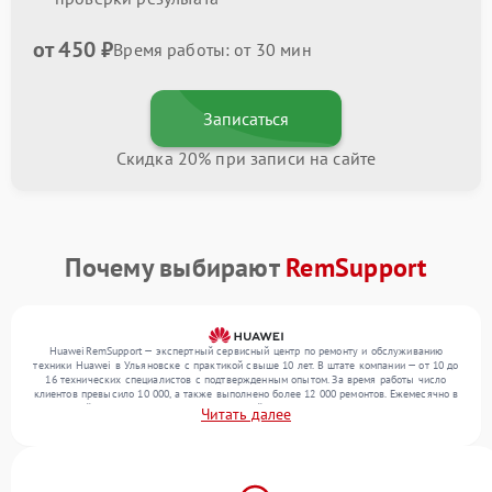
от 450 ₽
Время работы: от 30 мин
Записаться
Скидка 20% при записи на сайте
Почему выбирают
RemSupport
HuaweiRemSupport — экспертный сервисный центр по ремонту и обслуживанию
техники Huawei в Ульяновске с практикой свыше 10 лет. В штате компании — от 10 до
16 технических специалистов с подтвержденным опытом. За время работы число
клиентов превысило 10 000, а также выполнено более 12 000 ремонтов. Ежемесячно в
сервисный центр поступает более 300 устройств, включая , , . Мы выполняем ремонт
Читать далее
различного уровня сложности и предлагаем стабильный уровень сервиса благодаря
отлаженным процессам ремонта.