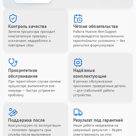
Контроль качества
Чёткие обязательства
Замена процессора проходит
Работа Huawei RemSupport
многоэтапную проверку —
сопровождается прописанными
исключаем недоработки и
гарантийными условиями — без
повторные сбои.
размытых формулировок.
Приоритетное
Надёжные
обслуживание
комплектующие
При гарантийном случае замена
В рамках обслуживания
процессора выполняется вне
применяем проверенные детали
очереди — быстро устраняем
— для стабильной работы
проблему.
устройства.
Поддержка после
Результат под гарантией
Консультируем по эксплуатации
Наша работа направлена на
— помогаем продлить срок
уверенный результат — берём
службы после выполнения
ответственность за итог.