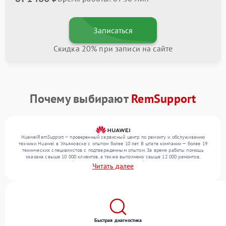
Записаться
Скидка 20% при записи на сайте
Почему выбирают
RemSupport
HuaweiRemSupport — проверенный сервисный центр по ремонту и обслуживанию
техники Huawei в Ульяновске с опытом более 10 лет. В штате компании — более 19
технических специалистов с подтвержденным опытом. За время работы помощь
оказана свыше 10 000 клиентов, а также выполнено свыше 12 000 ремонтов.
Ежемесячно в сервисный центр поступает от 300 устройств, включая , , . Мы беремся
Читать далее
за задачи любой сложности и предлагаем стабильный уровень сервиса благодаря
отлаженным процессам ремонта.
Быстрая диагностика