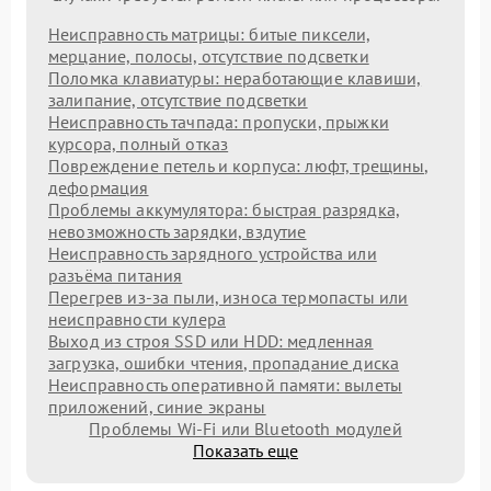
Неисправность матрицы: битые пиксели,
мерцание, полосы, отсутствие подсветки
Поломка клавиатуры: неработающие клавиши,
залипание, отсутствие подсветки
Неисправность тачпада: пропуски, прыжки
курсора, полный отказ
Повреждение петель и корпуса: люфт, трещины,
деформация
Проблемы аккумулятора: быстрая разрядка,
невозможность зарядки, вздутие
Неисправность зарядного устройства или
разъёма питания
Перегрев из‑за пыли, износа термопасты или
неисправности кулера
Выход из строя SSD или HDD: медленная
загрузка, ошибки чтения, пропадание диска
Неисправность оперативной памяти: вылеты
приложений, синие экраны
Проблемы Wi‑Fi или Bluetooth модулей
Показать еще