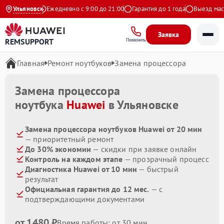
9 на Яндекс
Ульяновск
Ежедневно с 9:00 до 21:00
Гарантия до 1 года
Выезд масте
Заявка
REMSUPPORT
Позвонить
Главная
Ремонт ноутбуков
Замена процессора
Замена процессора
ноутбука
Huawei
в Ульяновске
Замена процессора ноутбуков Huawei от 20 мин
— приоритетный ремонт
До 30% экономии
— скидки при заявке онлайн
Контроль на каждом этапе
— прозрачный процесс
Диагностика Huawei от 10 мин
— быстрый
результат
Официальная гарантия до 12 мес.
— с
подтверждающими документами
от 1480 ₽
Время работы: от 30 мин