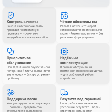
Контроль качества
Чёткие обязательства
Замена материнской платы
Работа Huawei RemSupport
проходит многоэтапную
сопровождается прописанными
проверку — исключаем
гарантийными условиями — без
недоработки и повторные сбои.
размытых формулировок.
Приоритетное
Надёжные
обслуживание
комплектующие
При гарантийном случае замена
В рамках обслуживания
материнской платы выполняется
применяем проверенные детали
вне очереди — быстро устраняем
— для стабильной работы
проблему.
устройства.
Поддержка после
Результат под гарантией
Консультируем по эксплуатации
Наша работа направлена на
— помогаем продлить срок
уверенный результат — берём
службы после выполнения
ответственность за итог.