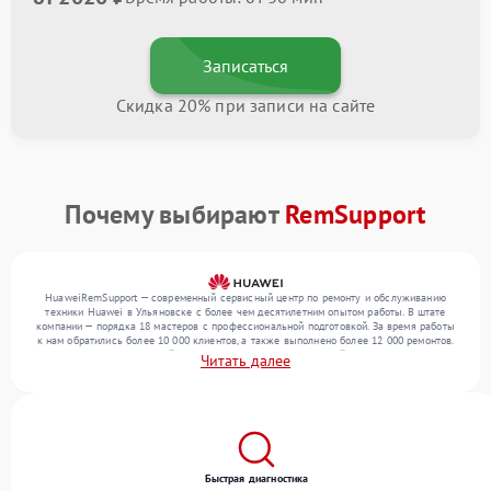
Записаться
Скидка 20% при записи на сайте
Почему выбирают
RemSupport
HuaweiRemSupport — современный сервисный центр по ремонту и обслуживанию
техники Huawei в Ульяновске с более чем десятилетним опытом работы. В штате
компании — порядка 18 мастеров с профессиональной подготовкой. За время работы
к нам обратились более 10 000 клиентов, а также выполнено более 12 000 ремонтов.
Ежемесячно в сервисный центр поступает более 300 устройств, включая , , . Мы
Читать далее
работаем с широким спектром неисправностей и обеспечиваем надежный результат
благодаря квалификации мастеров.
Быстрая диагностика