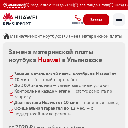
.9 на Яндекс
Ульяновск
Ежедневно с 9:00 до 21:00
Гарантия до 1 года
Выезд маст
Заявка
REMSUPPORT
Позвонить
Главная
Ремонт ноутбуков
Замена материнской платы
Замена материнской платы
ноутбука
Huawei
в Ульяновске
Замена материнской платы ноутбуков Huawei от
20 мин
— быстрый старт работ
До 30% экономии
— самые выгодные условия
Контроль на каждом этапе
— статус ремонта по
запросу
Диагностика Huawei от 10 мин
— понятный вывод
Официальная гарантия до 12 мес.
— с
поддержкой после ремонта
от 2020 ₽
Время работы: от 30 мин