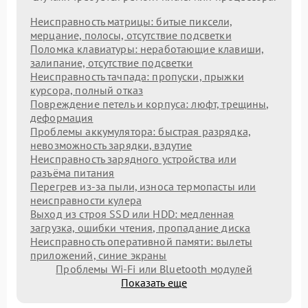
Неисправность матрицы: битые пиксели,
мерцание, полосы, отсутствие подсветки
Поломка клавиатуры: неработающие клавиши,
залипание, отсутствие подсветки
Неисправность тачпада: пропуски, прыжки
курсора, полный отказ
Повреждение петель и корпуса: люфт, трещины,
деформация
Проблемы аккумулятора: быстрая разрядка,
невозможность зарядки, вздутие
Неисправность зарядного устройства или
разъёма питания
Перегрев из‑за пыли, износа термопасты или
неисправности кулера
Выход из строя SSD или HDD: медленная
загрузка, ошибки чтения, пропадание диска
Неисправность оперативной памяти: вылеты
приложений, синие экраны
Проблемы Wi‑Fi или Bluetooth модулей
Показать еще