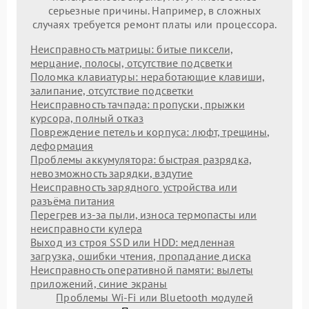
серьезные причины. Например, в сложных
случаях требуется ремонт платы или процессора.
Неисправность матрицы: битые пиксели,
мерцание, полосы, отсутствие подсветки
Поломка клавиатуры: неработающие клавиши,
залипание, отсутствие подсветки
Неисправность тачпада: пропуски, прыжки
курсора, полный отказ
Повреждение петель и корпуса: люфт, трещины,
деформация
Проблемы аккумулятора: быстрая разрядка,
невозможность зарядки, вздутие
Неисправность зарядного устройства или
разъёма питания
Перегрев из‑за пыли, износа термопасты или
неисправности кулера
Выход из строя SSD или HDD: медленная
загрузка, ошибки чтения, пропадание диска
Неисправность оперативной памяти: вылеты
приложений, синие экраны
Проблемы Wi‑Fi или Bluetooth модулей