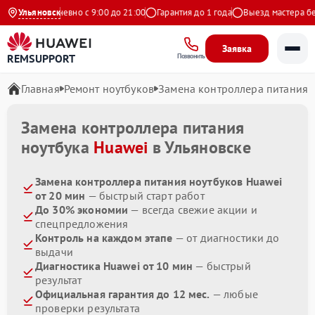
декс
Ульяновск
Ежедневно с 9:00 до 21:00
Гарантия до 1 года
Выезд мастера бесп
Заявка
REMSUPPORT
Позвонить
Главная
Ремонт ноутбуков
Замена контроллера питания
Замена контроллера питания
ноутбука
Huawei
в Ульяновске
Замена контроллера питания ноутбуков Huawei
от 20 мин
— быстрый старт работ
До 30% экономии
— всегда свежие акции и
спецпредложения
Контроль на каждом этапе
— от диагностики до
выдачи
Диагностика Huawei от 10 мин
— быстрый
результат
Официальная гарантия до 12 мес.
— любые
проверки результата