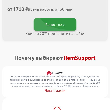
от 1710 ₽
Время работы: от 30 мин
Записаться
Скидка 20% при записи на сайте
Почему выбирают
RemSupport
HuaweiRemSupport — экспертный сервисный центр по ремонту и обслуживанию
техники Huawei в Ульяновске со стажем от 10 лет. В штате компании — свыше 14
инженеров с подтвержденным опытом. За время работы обслужено более 10 000
клиентов, а также выполнено выполнено более 12 000 ремонтов. Ежемесячно в
сервисный центр поступает более 300 устройств, включая , , . Мы выполняем ремонт
Читать далее
различного уровня сложности и предлагаем стабильный уровень сервиса благодаря
квалификации мастеров.