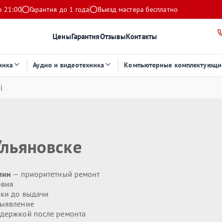
о 21:00
Гарантия до 1 года
Выезд мастера бесплатно
Цены
Гарантия
Отзывы
Контакты
ника
Аудио и видеотехника
Компьютерные комплектующи
i
Ульяновске
мин
— приоритетный ремонт
овия
ики до выдачи
выявление
держкой после ремонта