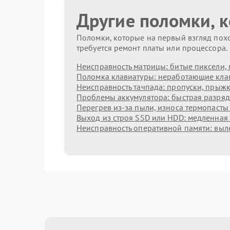
Другие поломки, 
Поломки, которые на первый взгляд похо
требуется ремонт платы или процессора.
Неисправность матрицы: битые пиксели, 
Поломка клавиатуры: неработающие клав
Неисправность тачпада: пропуски, прыжк
Проблемы аккумулятора: быстрая разрядк
Перегрев из‑за пыли, износа термопасты
Выход из строя SSD или HDD: медленная 
Неисправность оперативной памяти: выл