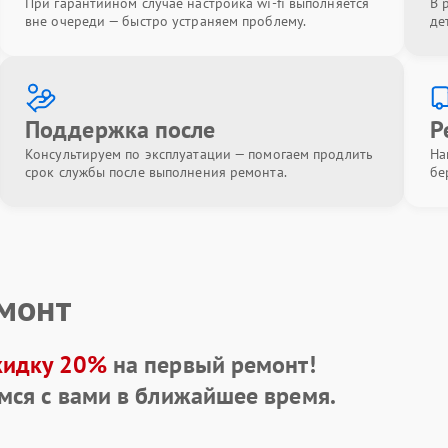
При гарантийном случае настройка wi-fi выполняется
В 
вне очереди — быстро устраняем проблему.
де
Поддержка после
Р
Консультируем по эксплуатации — помогаем продлить
На
срок службы после выполнения ремонта.
бе
емонт
кидку 20%
на первый ремонт!
мся с вами в ближайшее время.