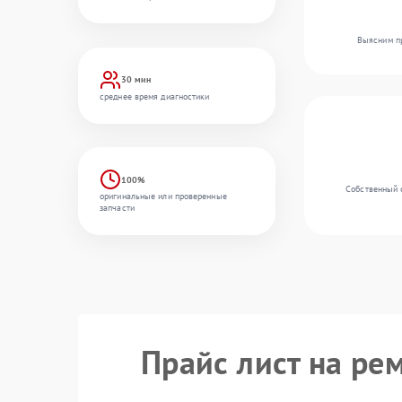
Выясним пр
30 мин
среднее время диагностики
100%
Собственный 
оригинальные или проверенные
запчасти
Прайс лист на ре