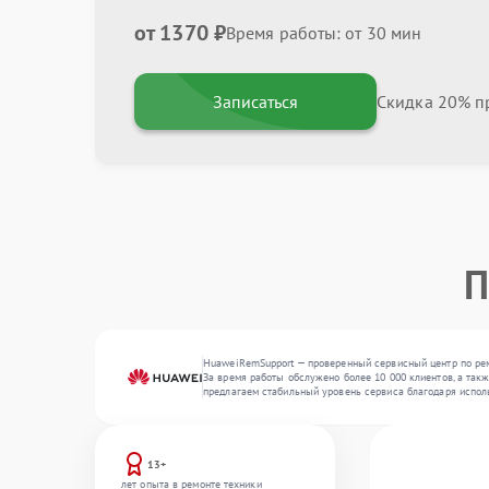
от 1370 ₽
Время работы: от 30 мин
Записаться
Скидка 20% пр
П
HuaweiRemSupport — проверенный сервисный центр по ремо
За время работы обслужено более 10 000 клиентов, а так
предлагаем стабильный уровень сервиса благодаря испол
13+
лет опыта в ремонте техники