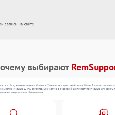
и записи на сайте
очему выбирают
RemSuppo
нту и обслуживанию техники Huawei в Ульяновске с практикой свыше 10 лет. В штате компании — 
же выполнено свыше 12 000 ремонтов. Ежемесячно в сервисный центр поступает свыше 300 единиц те
ьзованию современного оборудования.