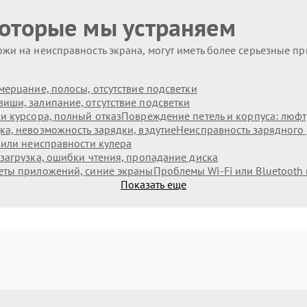
которые мы устраняем
жи на неисправность экрана, могут иметь более серьезные п
мерцание, полосы, отсутствие подсветки
иши, залипание, отсутствие подсветки
и курсора, полный отказ
Повреждение петель и корпуса: люф
а, невозможность зарядки, вздутие
Неисправность зарядного 
 или неисправности кулера
загрузка, ошибки чтения, пропадание диска
еты приложений, синие экраны
Проблемы Wi‑Fi или Bluetooth
Показать еще