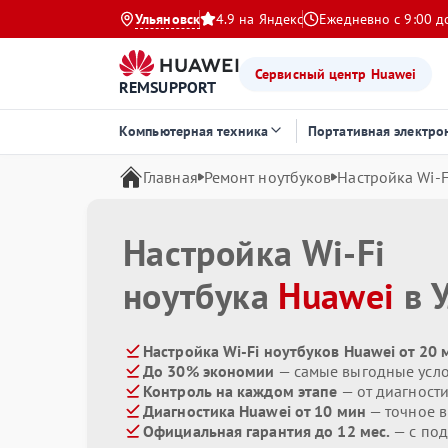
Ульяновск
4.9 на Яндекс
Ежедневно с 9:00 д
Сервисный центр Huawei
REMSUPPORT
Компьютерная техника
Портативная электро
Главная
Ремонт ноутбуков
Настройка Wi-F
Настройка Wi-Fi
ноутбука
Huawei
в 
Настройка Wi-Fi ноутбуков Huawei от 20 
До 30% экономии
— самые выгодные усл
Контроль на каждом этапе
— от диагност
Диагностика Huawei от 10 мин
— точное 
Официальная гарантия до 12 мес.
— с под