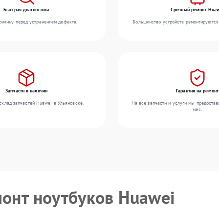
Быстрая диагностика
Срочный ремонт Huaw
ичину перед устранением дефекта.
Большинство устройств ремонтируются 
Запчасти в наличии
Гарантия на ремонт
склад запчастей Huawei в Ульяновске.
На все запчасти и услуги мы предостав
мес.
монт ноутбуков Huawei