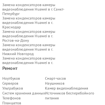
Замена конденсаторов камеры
видеонаблюдения Huawei в г.
Санкт-
Петербург
Замена конденсаторов камеры
видеонаблюдения Huawei в г.
Краснодар
Замена конденсаторов камеры
видеонаблюдения Huawei в г.
Ростов-на-Дону
Замена конденсаторов камеры
видеонаблюдения Huawei в г.
Нижний Новгород
Замена конденсаторов камеры
видеонаблюдения Huawei в г.
Новосибирск
Ремонт
Замена конденсаторов камеры
видеонаблюдения Huawei в г.
Ноутбуков
Смарт-часов
Екатеринбург
Серверов
Наушников
Замена конденсаторов камеры
Ультрабуков
Камер видеонаблюдения
видеонаблюдения Huawei в г.
Казань
Систем хранения данных
Источников бесперебойного
Замена конденсаторов камеры
Телефонов
питания
видеонаблюдения Huawei в г.
Воронеж
Планшетов