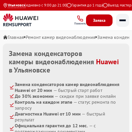
 Яндекс
Ульяновск
Ежедневно с 9:00 до 21:00
Гарантия до 1 года
Выезд мастера б
Заявка
REMSUPPORT
Позвонить
Главная
Ремонт камер видеонаблюдения
Замена конденс
Замена конденсаторов
камеры видеонаблюдения
Huawei
в Ульяновске
Замена конденсаторов камер видеонаблюдения
Huawei от 20 мин
— быстрый старт работ
До 30% экономии
— скидки при заявке онлайн
Контроль на каждом этапе
— статус ремонта по
запросу
Диагностика Huawei от 10 мин
— быстрый
результат
Официальная гарантия до 12 мес.
— с
подтверждающими документами