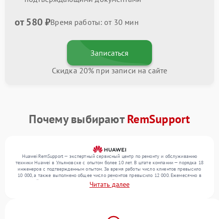
от 580 ₽
Время работы: от 30 мин
Записаться
Скидка 20% при записи на сайте
Почему выбирают
RemSupport
HuaweiRemSupport — экспертный сервисный центр по ремонту и обслуживанию
техники Huawei в Ульяновске с опытом более 10 лет. В штате компании — порядка 18
инженеров с подтвержденным опытом. За время работы число клиентов превысило
10 000, а также выполнено общее число ремонтов превысило 12 000. Ежемесячно в
сервисный центр поступает более 300 устройств, включая , , . Мы работаем с широким
Читать далее
спектром неисправностей и предлагаем стабильный уровень сервиса благодаря
опыту команды.